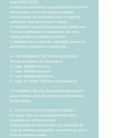
DA COMPETIÇÃO
A tolerância para atrasos ao participante é de até 05
minutos após o início da respectiva rodada.
Será permitido ao participante cuja inscrição for
confirmada, Bye ausente na 1º rodada.
O competidor que se ausentar de uma rodada sem
informar à arbitragem e organização não será
emparceirado nas rodadas seguintes.
O abandono da competição é permitido, desde que
informado à arbitragem e organização.
IX - DA PREMIAÇÃO DE CADA CATEGORIA
Divisão do tabuleiro de chocolate e
1° Lugar: Medalha de ouro
2° Lugar: Medalha de prata
3° Lugar: Medalha de Bronze
4° Lugar em diante - Medalha de participação.
* As medalhas não são necessariamente de ouro,
prata e bronze, mas tão somente representativas
desses títulos.
X - DOS RECURSOS E CASOS OMISSOS
Os casos omissos neste regulamento serão
decididos pelo árbitro principal.
A interposição de recurso deve ser feita antes do
início da rodada subsequente, prescrevendo após o
início da próxima rodada.