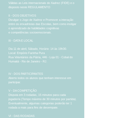
Válidas as Leis internacionais do Xadrez (FIDE) e o
disposto neste REGULAMENTO
II - DOS OBJETIVOS
Divulgar o Jogo de Xadrez e Promover a interação
entre os enxadristas das Escolas, bem como instigar
o aprendizado de habilidades cognitivas
e competências socioemocionais.
III - DATA E LOCAL
Dia 11 de abril, Sábado, Horário: 14 às 19h30.
Local: Empório Farinha Pura
Rua Voluntários da Pátria, 446 - Loja 01 - Cobal do
Humaitá - Rio de Janeiro - RJ.
IV - DOS PARTICIPANTES
Aberto todos os alunos que tenham interesse em
participar.
V - DA COMPETIÇÃO
Disputa em 3 rodadas, 15 minutos para cada
jogador/a (Tempo máximo de 30 minutos por partida).
Eventualmente, algumas categorias poderão ter 1
rodada a mais para fins de desempate.
VI - DAS RODADAS