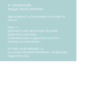
XI - DA INSCRIÇÂO
*Atenção: VAGAS LIMITADAS!
Siga os passos 1 e 2 para realizar a inscrição no
Torneio:
Passo 1:
Depositar o valor de inscrição: R$ 220,00
(duzentos e vinte reais)
É necessário fazer o pagamento via PIX ou
Depósito na conta abaixo:
PIX CNPJ:
44.991.869
/0001-10
Favorecido: WAGNER VORTMANN - NU Bank (Nu
Pagamentos S.A.)
Depósito ou Transferência:
Conta PJ - Banco: NU PAGAMENTOS S.A (0260)
Agência: 0001 - Conta: 270580930-9 - *Conta de
pagamentos.
Favorecido: WAGNER VORTMANN - NU Bank (Nu
Pagamentos S.A.)
Caso o responsável prefira boleto bancário para
pagamento, solicitar via e-mail de contato.
Para emissão de Nota Fiscal, favor enviar
solicitação no e-mail de contato.